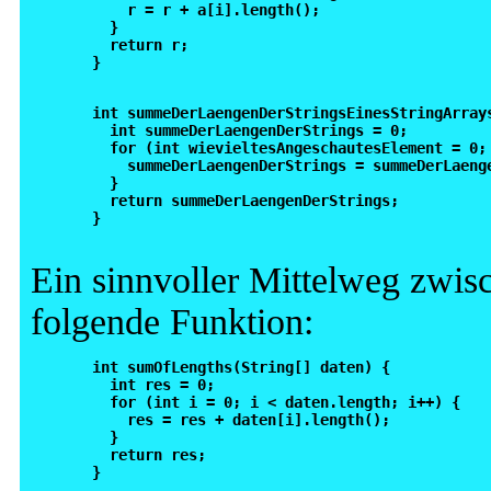
      r = r + a[i].length();

    }

    return r;

  }

  int summeDerLaengenDerStringsEinesStringArrays
    int summeDerLaengenDerStrings = 0;

    for (int wievieltesAngeschautesElement = 0;
      summeDerLaengenDerStrings = summeDerLaeng
    }

    return summeDerLaengenDerStrings;

  } 

Ein sinnvoller Mittelweg zwisc
folgende Funktion:
  int sumOfLengths(String[] daten) {

    int res = 0;

    for (int i = 0; i < daten.length; i++) {

      res = res + daten[i].length();

    }

    return res;

  } 
