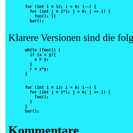
  for (int i = 12; i > 0; i--) {

    for (int j = i*i; j > 0; j >> 1) {

      foo(); }}

    bar();

Klarere Versionen sind die fol
  while (foo()) { 

    if (x < y){

      x = y;

    }

    r = x*y;

  }

  for (int i = 12; i > 0; i--) {

    for (int j = i*i; j > 0; j >> 1) {

      foo(); 

    }

  }

  bar();

Kommentare