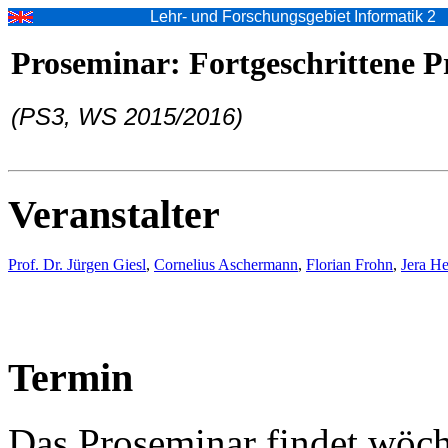
Lehr- und Forschungsgebiet Informatik 2
Proseminar: Fortgeschrittene 
(PS3, WS 2015/2016)
Veranstalter
Prof. Dr. Jürgen Giesl
,
Cornelius Aschermann
,
Florian Frohn
,
Jera He
Termin
Das Proseminar findet wöch