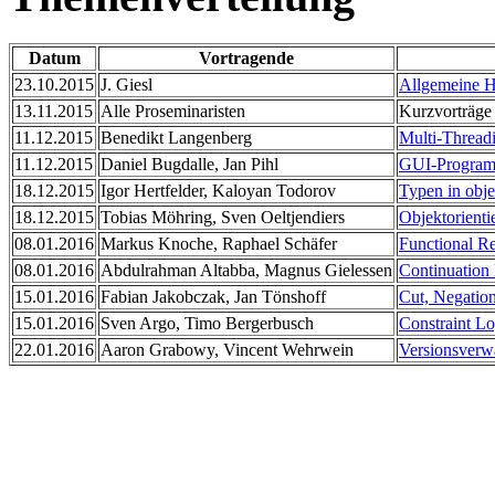
Datum
Vortragende
23.10.2015
J. Giesl
Allgemeine H
13.11.2015
Alle Proseminaristen
Kurzvorträge
11.12.2015
Benedikt Langenberg
Multi-Thread
11.12.2015
Daniel Bugdalle, Jan Pihl
GUI-Program
18.12.2015
Igor Hertfelder, Kaloyan Todorov
Typen in obje
18.12.2015
Tobias Möhring, Sven Oeltjendiers
Objektorienti
08.01.2016
Markus Knoche, Raphael Schäfer
Functional R
08.01.2016
Abdulrahman Altabba, Magnus Gielessen
Continuation 
15.01.2016
Fabian Jakobczak, Jan Tönshoff
Cut, Negation
15.01.2016
Sven Argo, Timo Bergerbusch
Constraint L
22.01.2016
Aaron Grabowy, Vincent Wehrwein
Versionsverwa