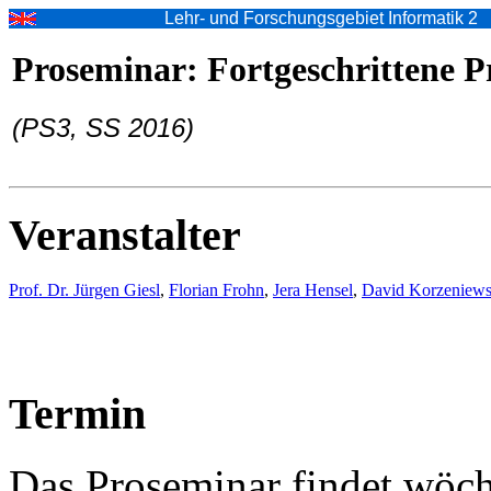
Lehr- und Forschungsgebiet Informatik 2
Proseminar: Fortgeschrittene 
(PS3, SS 2016)
Veranstalter
Prof. Dr. Jürgen Giesl
,
Florian Frohn
,
Jera Hensel
,
David Korzeniews
Termin
Das Proseminar findet wöc