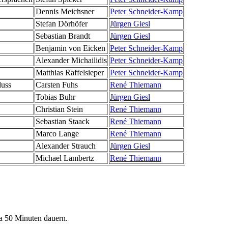
Dennis Meichsner
Peter Schneider-Kamp
Stefan Dörhöfer
Jürgen Giesl
Sebastian Brandt
Jürgen Giesl
Benjamin von Eicken
Peter Schneider-Kamp
Alexander Michailidis
Peter Schneider-Kamp
Matthias Raffelsieper
Peter Schneider-Kamp
luss
Carsten Fuhs
René Thiemann
Tobias Buhr
Jürgen Giesl
Christian Stein
René Thiemann
Sebastian Staack
René Thiemann
Marco Lange
René Thiemann
Alexander Strauch
Jürgen Giesl
Michael Lambertz
René Thiemann
wa 50 Minuten dauern.