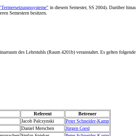
"Termersetzungssysteme"
in diesem Semester, SS 2004). Darüber hinau
eren Semestern besitzen.
arraum des Lehrstuhls (Raum 4201b) veranstaltet. Es gelten folgende 
Referent
Betreuer
Jacob Palczynski
Peter Schneider-Kamp
Daniel Merschen
Jürgen Giesl
ersprachen
Stefan Spieker
Peter Schneider-Kamp