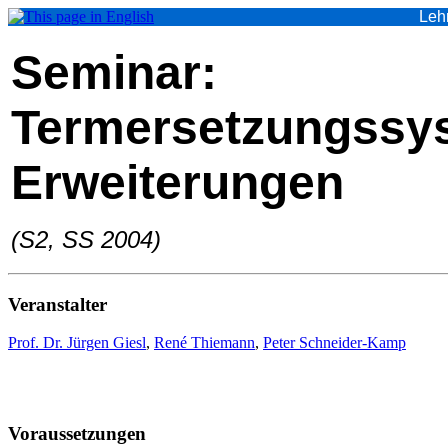
Lehr
Seminar:
Termersetzungssys
Erweiterungen
(S2, SS 2004)
Veranstalter
Prof. Dr. Jürgen Giesl
,
René Thiemann
,
Peter Schneider-Kamp
Voraussetzungen