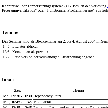
Kenntnisse über Termersetzungssysteme (z.B. Besuch der Vorlesung
Programmverifikation" oder "Funktionaler Programmierung" aus früh
Termine
Das Seminar wird als Blockseminar am 2. bis 4. August 2004 im Semin
14.5.:
Literatur abholen
18.6.:
Konzeption absprechen
16.7.:
Erste Version der vollständigen Ausarbeitung abgeben
Inhalt
Zeit
Thema
Mo., 09:30 - 10:30
Dependency Pairs
Mo., 10:45 - 11:45
Modularität
Mo., 12:45 - 13:45
Rewriting Logic and rewrite-basierte Programmi