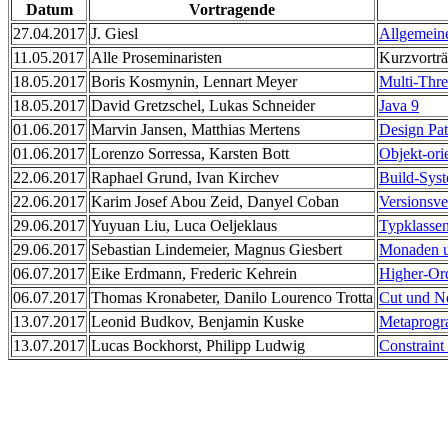
Datum
Vortragende
27.04.2017
J. Giesl
Allgemein
11.05.2017
Alle Proseminaristen
Kurzvortr
18.05.2017
Boris Kosmynin, Lennart Meyer
Multi-Thr
18.05.2017
David Gretzschel, Lukas Schneider
Java 9
01.06.2017
Marvin Jansen, Matthias Mertens
Design Pat
01.06.2017
Lorenzo Sorressa, Karsten Bott
Objekt-ori
22.06.2017
Raphael Grund, Ivan Kirchev
Build-Syst
22.06.2017
Karim Josef Abou Zeid, Danyel Coban
Versionsve
29.06.2017
Yuyuan Liu, Luca Oeljeklaus
Typklasse
29.06.2017
Sebastian Lindemeier, Magnus Giesbert
Monaden 
06.07.2017
Eike Erdmann, Frederic Kehrein
Higher-Ord
06.07.2017
Thomas Kronabeter, Danilo Lourenco Trotta
Cut und N
13.07.2017
Leonid Budkov, Benjamin Kuske
Metaprogra
13.07.2017
Lucas Bockhorst, Philipp Ludwig
Constrain