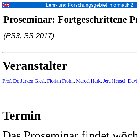
Lehr- und Forschungsgebiet Informatik 2
Proseminar: Fortgeschrittene 
(PS3, SS 2017)
Veranstalter
Prof. Dr. Jürgen Giesl
,
Florian Frohn
,
Marcel Hark
,
Jera Hensel
,
Davi
Termin
Das Proseminar findet wöc