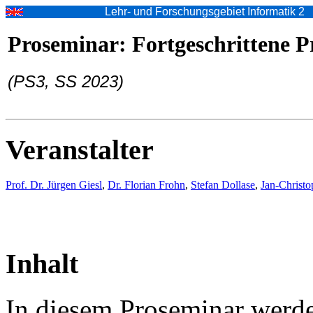
Lehr- und Forschungsgebiet Informatik 2
Proseminar: Fortgeschrittene 
(PS3, SS 2023)
Veranstalter
Prof. Dr. Jürgen Giesl
,
Dr. Florian Frohn
,
Stefan Dollase
,
Jan-Christo
Inhalt
In diesem Proseminar werde